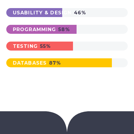
USABILITY & DESIGN
46%
PROGRAMMING
58%
TESTING
55%
DATABASES
87%