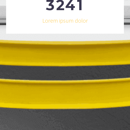
3
2
4
1
Lorem ipsum dolor