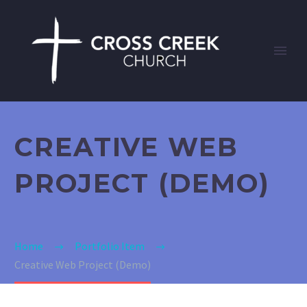
CREATIVE WEB
PROJECT (DEMO)
Home
Portfolio Item
Creative Web Project (Demo)