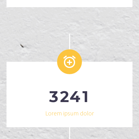


3
2
4
1
Lorem ipsum dolor