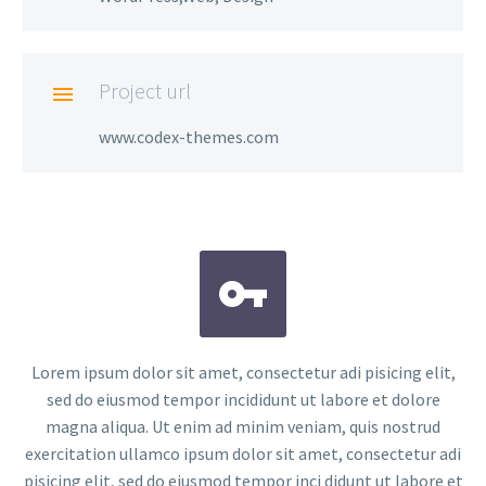
Project url

www.codex-themes.com


Lorem ipsum dolor sit amet, consectetur adi pisicing elit,
sed do eiusmod tempor incididunt ut labore et dolore
magna aliqua. Ut enim ad minim veniam, quis nostrud
exercitation ullamco ipsum dolor sit amet, consectetur adi
pisicing elit, sed do eiusmod tempor inci didunt ut labore et