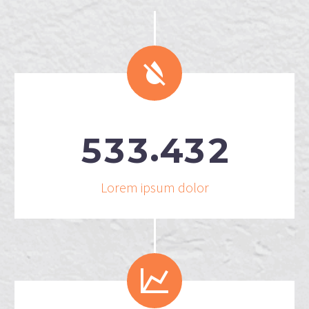


.
5
3
3
4
3
2
Lorem ipsum dolor

