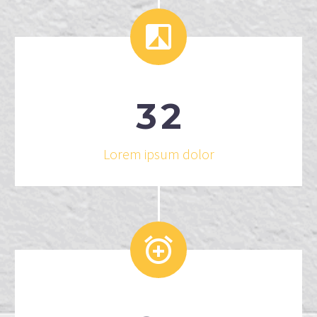


3
2
Lorem ipsum dolor

