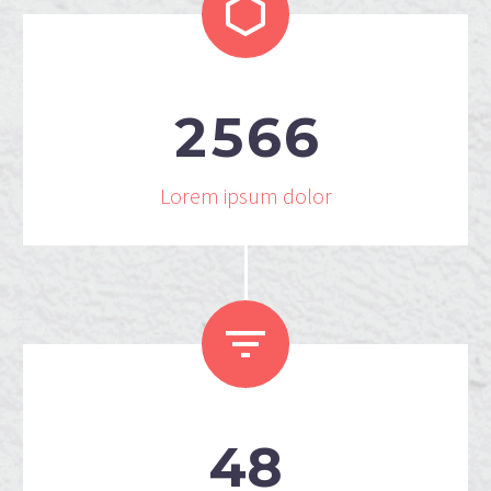


2
5
6
6
Lorem ipsum dolor


4
8