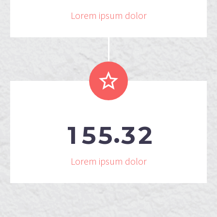
Lorem ipsum dolor


.
1
5
5
3
2
Lorem ipsum dolor