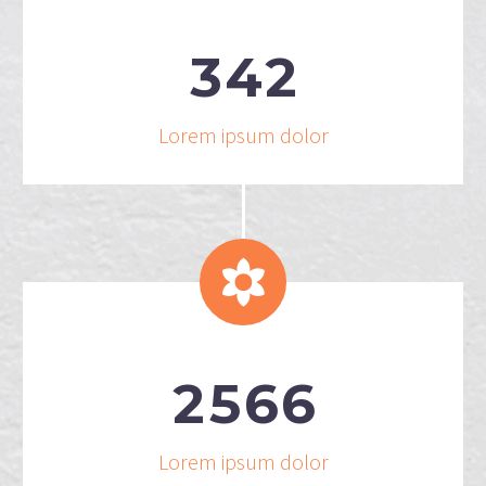
3
4
2
Lorem ipsum dolor


2
5
6
6
Lorem ipsum dolor